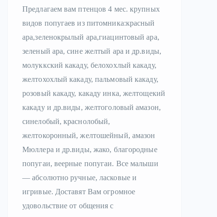
Предлагаем вам птенцов 4 мес. крупных
видов попугаев из питомника:красный
ара,зеленокрылый ара,гиацинтовый ара,
зеленый ара, сине желтый ара и др.виды,
молуккский какаду, белохохлый какаду,
желтохохлый какаду, пальмовый какаду,
розовый какаду, какаду инка, желтощекий
какаду и др.виды, желтоголовый амазон,
синелобый, краснолобый,
желтокоронный, желтошейный, амазон
Мюллера и др.виды, жако, благородные
попугаи, веерные попугаи. Все малыши
— абсолютно ручные, ласковые и
игривые. Доставят Вам огромное
удовольствие от общения с