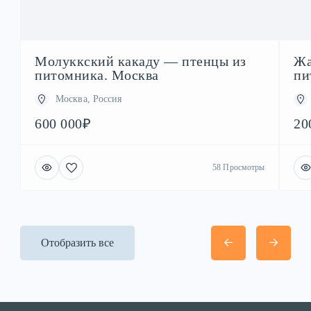
Молуккский какаду — птенцы из
Жа
питомника. Москва
пи
Москва, Россия
600 000₽
20
58 Просмотры
Отобразить все