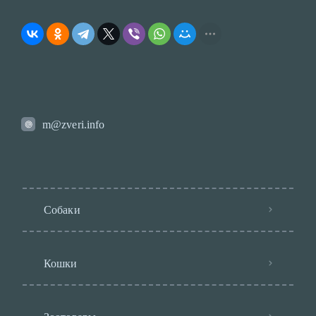
m@zveri.info
Собаки
Кошки