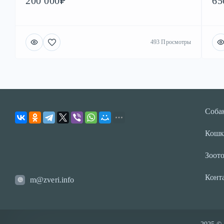
200 000₽
65
493 Просмотры
Соба
Кошк
Зоот
Конт
m@zveri.info