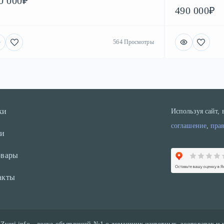
0 000₽
490 000₽
564 Просмотры
ки
Используя сайт,
соглашение
,
пра
и
овары
акты