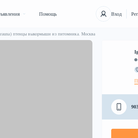
ъявления
Помощь
Вход
Ре
arauna) птенцы выкормыши из питомника. Москва
I
П
90