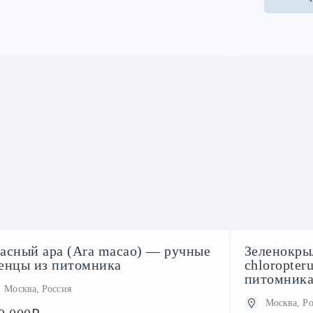
асный ара (Ara macao) — ручные
Зеленокры
енцы из питомника
chloropter
питомника
Москва, Россия
Москва, Ро