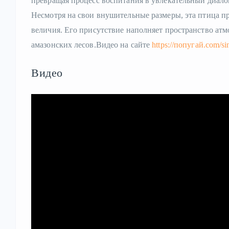
превращая процесс воспитания в увлекательный диало
Несмотря на свои внушительные размеры, эта птица 
величия. Его присутствие наполняет пространство а
амазонских лесов.Видео на сайте
https://попугай.com/sin
Видео