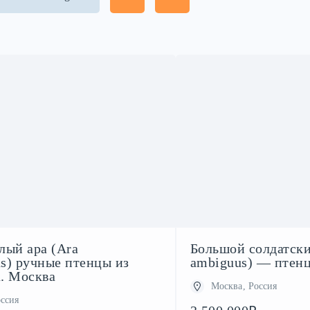
лый ара (Ara
Большой солдатски
us) ручные птенцы из
ambiguus) — птен
. Москва
Москва, Россия
ссия