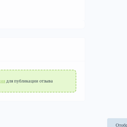
ция
для публикации отзыва
Отобр