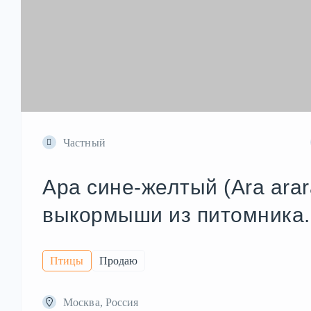
Частный
Ара сине-желтый (Ara ara
выкормыши из питомника.
Птицы
Продаю
Москва, Россия