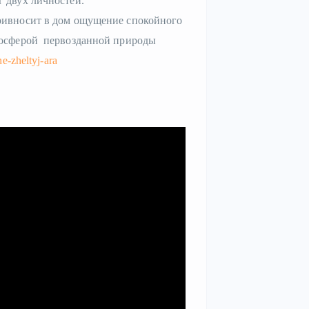
г двух личностей.
привносит в дом ощущение спокойного
тмосферой первозданной природы
e-zheltyj-ara