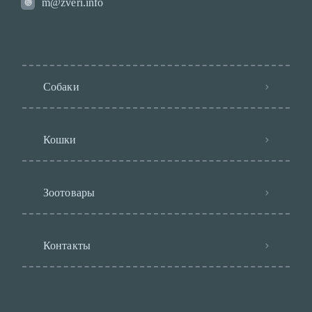
m@zveri.info
Собаки
Кошки
Зоотовары
Контакты