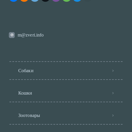
m@zveri.info
Собаки
Кошки
Зоотовары