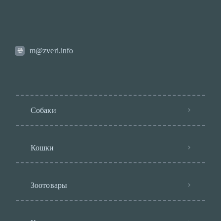
m@zveri.info
Собаки
Кошки
Зоотовары