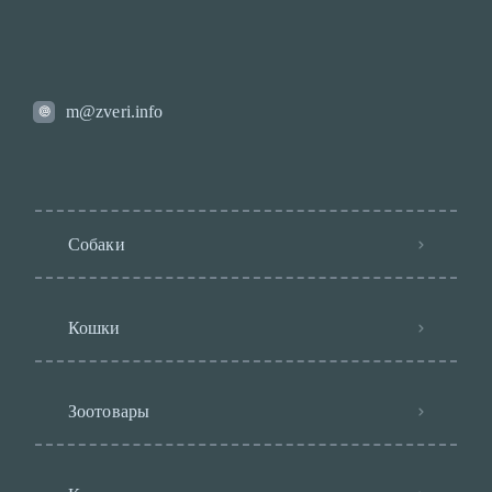
m@zveri.info
Собаки
Кошки
Зоотовары