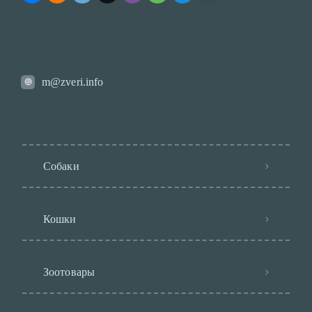
m@zveri.info
Собаки
Кошки
Зоотовары