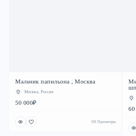
Мальчик папильона , Москва
Ми
шп
Москва, Россия
50 000₽
60
101 Просмотры